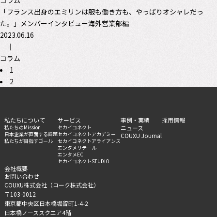
コラム
「フランス出身のエミリンは服も働き方も、やっぱりオシャレだっ
た。」メンバーインタビュー海外営業部編
2023.06.16
｜
コラム
1
2
私たちについて
サービス
事例・実績
採用情報
私たちのMission
セカイコネクト
ニュース
日本企業が直面する課題
セカイコネクトアカデミー
COUXU Journal
私たちが目指すゴール
セカイコネクトアライアンス
エンタメリテール
エンタメEC
セカイコネクトSTUDIO
会社概要
お問い合わせ
COUXU株式会社（コーク株式会社）
〒103-0012
東京都中央区日本橋堀留町1-4-2
日本橋ノーススクエア4階