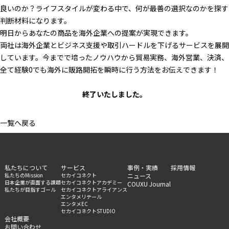
良いのか？ライフスタイルが変わる中で、何が最善の選択なのかを探す
判断材料になります。
明日からあなたの商品を海外企業への提案が実現できます。
両社は海外企業とビジネス支援や取引ハードルを下げるサービスを展開
しています。今までで培ったノウハウから貿易実務、海外営業、決済、
全て経験0でも海外に販路開拓を瞬時に行う方法をお伝えできます！
終了いたしました。
一覧へ戻る
私たちについて
サービス
事例・実績
採用情報
私たちのMission
セカイコネクト
ニュース
日本企業が直面する課題
セカイコネクトアカデミー
COUXU Journal
私たちが目指すゴール
セカイコネクトアライアンス
エンタメリテール
エンタメEC
セカイコネクトSTUDIO
会社概要
お問い合わせ