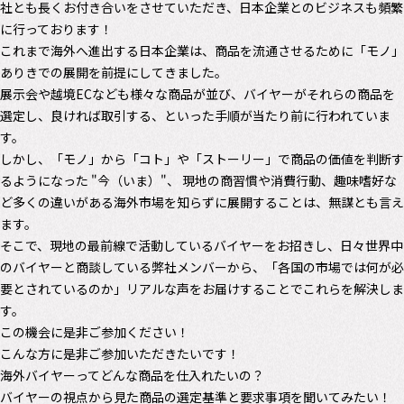
社とも長くお付き合いをさせていただき、日本企業とのビジネスも頻繁
に行っております！
これまで海外へ進出する日本企業は、商品を流通させるために「モノ」
ありきでの展開を前提にしてきました。
展示会や越境ECなども様々な商品が並び、バイヤーがそれらの商品を
選定し、良ければ取引する、といった手順が当たり前に行われていま
す。
しかし、「モノ」から「コト」や「ストーリー」で商品の価値を判断す
るようになった "今（いま）"、 現地の商習慣や消費行動、趣味嗜好な
ど多くの違いがある海外市場を知らずに展開することは、無謀とも言え
ます。
そこで、現地の最前線で活動しているバイヤーをお招きし、日々世界中
のバイヤーと商談している弊社メンバーから、「各国の市場では何が必
要とされているのか」リアルな声をお届けすることでこれらを解決しま
す。
この機会に是非ご参加ください！
こんな方に是非ご参加いただきたいです！
海外バイヤーってどんな商品を仕入れたいの？
バイヤーの視点から見た商品の選定基準と要求事項を聞いてみたい！