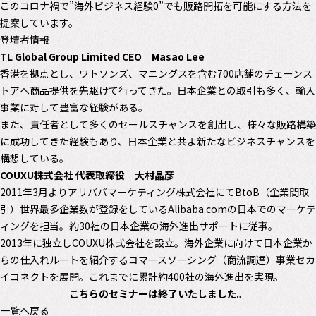
このコロナ禍で”海外ビジネス経験0”でも販路開拓を可能にする方法を
提案しています。
登壇者情報
TL Global Group Limited CEO Masao Lee
香港を拠点とし、ワトソンズ、マニングスを含む700店舗のチェーンス
トアへ商品提供を先駆けて行ってきた。日本企業との取引も多く、輸入
事業に対して豊富な経験がある。
また、責任者として多くのセールスチャンスを創出し、様々な販路構築
に成功してきた経験もあり、日本企業と共よ新たなビジネスチャンスを
構想している。
COUXU株式会社 代表取締役 大村晶彦
2011年3月よりアリババマーケティング株式会社にてBtoB（企業間取
引）世界最多企業数が登録をしているAlibaba.comの日本でのマーケテ
ィングを担当。約30社の日本企業の海外進出サポートに従事。
2013年に独立しCOUXU株式会社を設立。海外企業に向けて日本企業か
らの仕入れルートを紹介するコマースソーシング（商流調達）事業セカ
イコネクトを展開。これまでに累計約400社の海外進出を実現。
こちらのセミナーは終了いたしました。
一覧へ戻る