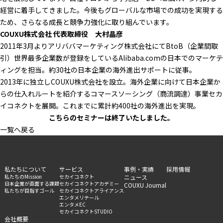
経営に着手してきました。今後もグローバルな市場での成功を実現する
ため、さらなる成長と競争力強化に取り組んでいます。
COUXU株式会社 代表取締役 大村晶彦
2011年3月よりアリババマーケティング株式会社にてBtoB（企業間取
引）世界最多企業数が登録をしているAlibaba.comの日本でのマーケテ
ィングを担当。約30社の日本企業の海外進出サポートに従事。
2013年に独立しCOUXU株式会社を設立。海外企業に向けて日本企業か
らの仕入れルートを紹介するコマースソーシング（商流調達）事業セカ
イコネクトを展開。これまでに累計約400社の海外進出を実現。
こちらのセミナーは終
了いたしました。
一覧へ戻る
私たちについて
サービス
事例・実績
採用情報
私たちのMission
セカイコネクト
ニュース
日本企業が直面する課題
セカイコネクトアカデミー
COUXU Journal
私たちが目指すゴール
セカイコネクトアライアンス
エンタメリテール
エンタメEC
セカイコネクトSTUDIO
会社概要