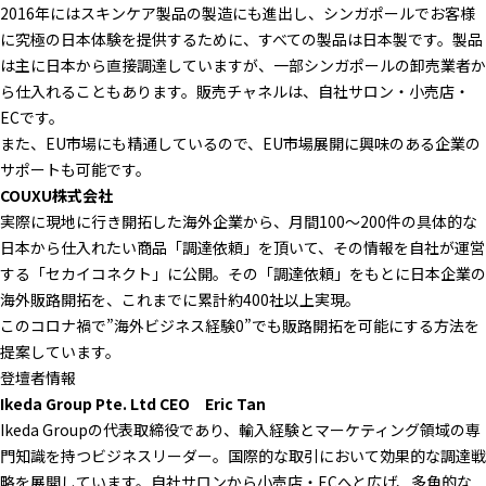
2016年にはスキンケア製品の製造にも進出し、シンガポールでお客様
に究極の日本体験を提供するために、すべての製品は日本製です。製品
は主に日本から直接調達していますが、一部シンガポールの卸売業者か
ら仕入れることもあります。販売チャネルは、自社サロン・小売店・
ECです。
また、EU市場にも精通しているので、EU市場展開に興味のある企業の
サポートも可能です。
COUXU株式会社
実際に現地に行き開拓した海外企業から、月間100〜200件の具体的な
日本から仕入れたい商品「調達依頼」を頂いて、その情報を自社が運営
する「セカイコネクト」に公開。その「調達依頼」をもとに日本企業の
海外販路開拓を、これまでに累計約400社以上実現。
このコロナ禍で”海外ビジネス経験0”でも販路開拓を可能にする方法を
提案しています。
登壇者情報
Ikeda Group Pte. Ltd CEO Eric Tan
Ikeda Groupの代表取締役であり、輸入経験とマーケティング領域の専
門知識を持つビジネスリーダー。国際的な取引において効果的な調達戦
略を展開しています。自社サロンから小売店・ECへと広げ、多角的な