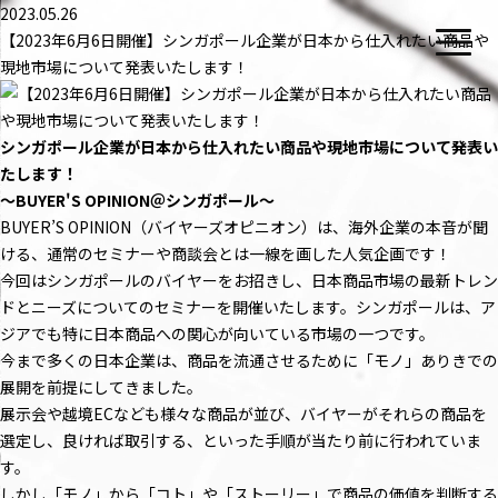
2023.05.26
【2023年6月6日開催】シンガポール企業が日本から仕入れたい商品や
現地市場について発表いたします！
シンガポール企業が日本から仕入れたい商品や現地市場について発表い
たします！
〜BUYER'S OPINION＠シンガポール〜
BUYER’S OPINION（バイヤーズオピニオン）は、海外企業の本音が聞
ける、通常のセミナーや商談会とは一線を画した人気企画です！
今回はシンガポールのバイヤーをお招きし、日本商品市場の最新トレン
ドとニーズについてのセミナーを開催いたします。シンガポールは、ア
ジアでも特に日本商品への関心が向いている市場の一つです。
今まで多くの日本企業は、商品を流通させるために「モノ」ありきでの
展開を前提にしてきました。
展示会や越境ECなども様々な商品が並び、バイヤーがそれらの商品を
選定し、良ければ取引する、といった手順が当たり前に行われていま
す。
しかし「モノ」から「コト」や「ストーリー」で商品の価値を判断する