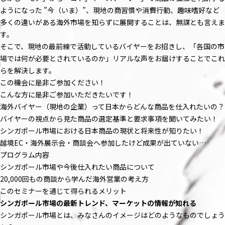
ようになった ”今（いま）”、現地の商習慣や消費行動、趣味嗜好など
多くの違いがある海外市場を知らずに展開することは、無謀とも言えま
す。
そこで、現地の最前線で活動しているバイヤーをお招きし、「各国の市
場では何が必要とされているのか」リアルな声をお届けすることでこれ
らを解決します。
この機会に是非ご参加ください！
こんな方に是非ご参加いただきたいです！
海外バイヤー（現地の企業）って日本からどんな商品を仕入れたいの？
バイヤーの視点から見た商品の選定基準と要求事項を聞いてみたい！
シンガポール市場における日本商品の現状と将来性が知りたい！
越境EC・海外展示会・商談会へ参加したけど成果が出ていない…
プログラム内容
シンガポール市場や今後仕入れたい商品について
20,000回もの商談から学んだ海外営業の考え方
このセミナーを通じて得られるメリット
シンガポール市場の最新トレンド、マーケットの情報が知れる
シンガポール市場とは、みなさんのイメージはどのようなものでしょう