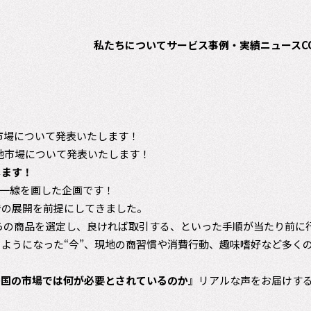
私たちについて
サービス
事例・実績
ニュース
C
地市場について発表いたします！
します！
とは一線を画した企画です！
での展開を前提にしてきました。
らの商品を選定し、良ければ取引する、といった手順が当たり前に
ようになった“今”、現地の商習慣や消費行動、趣味嗜好など多く
各国の市場では何が必要とされているのか』
リアルな声をお届けす