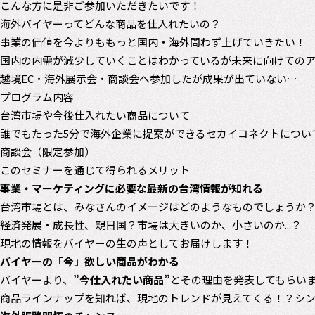
こんな方に是非ご参加いただきたいです！
海外バイヤーってどんな商品を仕入れたいの？
事業の価値を今よりももっと国内・海外問わず上げていきたい！
国内の内需が減少していくことはわかっているが未来に向けてのア
越境EC・海外展示会・商談会へ参加したが成果が出ていない…
プログラム内容
台湾市場や今後仕入れたい商品について
誰でもたった5分で海外企業に提案ができるセカイコネクトについ
商談会（限定参加）
このセミナーを通じて得られるメリット
事業・マーケティングに必要な最新の台湾情報が知れる
台湾市場とは、みなさんのイメージはどのようなものでしょうか
経済発展・成長性、親日国？市場は大きいのか、小さいのか...？
現地の情報をバイヤーの生の声としてお届けします！
バイヤーの「今」欲しい商品がわかる
バイヤーより、
”今仕入れたい商品”
とその理由を発表してもらい
商品ラインナップを知れば、現地のトレンドが見えてくる！？シン