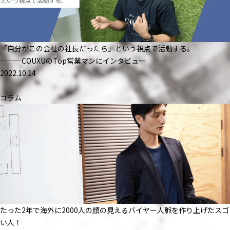
「自分がこの会社の社長だったら」という視点で活動する。
───COUXUのTop営業マンにインタビュー
2022.10.14
｜
コラム
たった2年で海外に2000人の顔の見えるバイヤー人脈を作り上げたスゴ
い人！