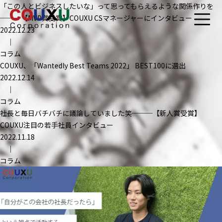
Journal
「この人とビジネスしたいな」って思ってもらえるような関係作りを
───【MVP賞受賞】COUXU CSマネージャーにインタビュー
2022.12.23
｜
コラム
COUXU、「Wantedly Best Teams 2022」 BEST100に選出
2022.12.14
｜
コラム
社長と毎日バチバチに議論していました笑───【新人賞受賞】
COUXU注目の若手社員インタビュー
2022.11.18
｜
コラム